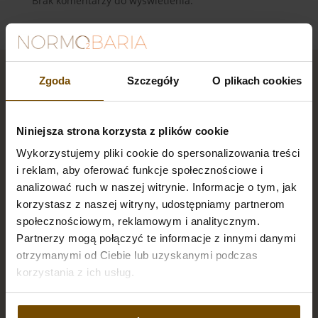
Brak komentarzy do wyświetlenia.
Zgoda
Szczegóły
O plikach cookies
Niniejsza strona korzysta z plików cookie
Wykorzystujemy pliki cookie do spersonalizowania treści
Lokalizacja
i reklam, aby oferować funkcje społecznościowe i
analizować ruch w naszej witrynie. Informacje o tym, jak
Ul. Wincentego Pola 29,
korzystasz z naszej witryny, udostępniamy partnerom
58-500 Jelenia Góra
społecznościowym, reklamowym i analitycznym.
normobariajeleniagora.pl
Partnerzy mogą połączyć te informacje z innymi danymi
info@normobariajeleniagora.pl
otrzymanymi od Ciebie lub uzyskanymi podczas
korzystania z ich usług.
Rezerwacje
797 450 661