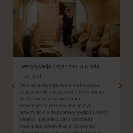
Detoksykacja Organizmu a Uroda
Zd
No
|
lip 6, 2024
|
li
Detoksykacja organizmu ma kluczowe
znaczenie dla naszej urody. Normobaria,
Nor
dzięki swoim właściwościom
skó
wspomagającym usuwanie toksyn,
lep
przyczynia się do poprawy wyglądu skóry,
mac
włosów i paznokci. Jak normobaria
ich
wspomaga detoksykację: Usuwanie
wło
toksyn:Zwiększone ciśnienie i obecność
wło