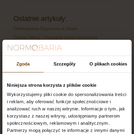
Ostatnie artykuły:
Detoksykacja Organizmu a Uroda
Zdrowe Włosy i Paznokcie dzięki Normobarii
Normobaria a Blizny i Rozstępy
Walka z Cellulitem Dzięki Normobarii
Zgoda
Szczegóły
O plikach cookies
Normobaria a Zdrowa i Promienna Skóra
Niniejsza strona korzysta z plików cookie
Chcesz poprawić swoje zdrowie i urodę dzięki
nowoczesnej terapii normobarycznej?
Wykorzystujemy pliki cookie do spersonalizowania treści
i reklam, aby oferować funkcje społecznościowe i
Skontaktuj się z nami już dziś i odkryj, jakie
analizować ruch w naszej witrynie. Informacje o tym, jak
korzyści może przynieść Ci normobaria.
korzystasz z naszej witryny, udostępniamy partnerom
Jesteśmy tutaj, aby odpowiedzieć na
społecznościowym, reklamowym i analitycznym.
wszystkie Twoje pytania i pomóc w dokonaniu
Partnerzy mogą połączyć te informacje z innymi danymi