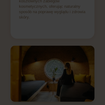
kosztownych zabiegów
kosmetycznych, oferując naturalny
sposób na poprawę wyglądu i zdrowia
skóry.