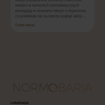
wodoru w komorach normobarycznych
wł
pomagają w usuwaniu toksyn z organizmu,
wło
co przekłada się na lepszy wygląd skóry.…
Ceb
wz
Czytaj więcej
Czy
Lokalizacja