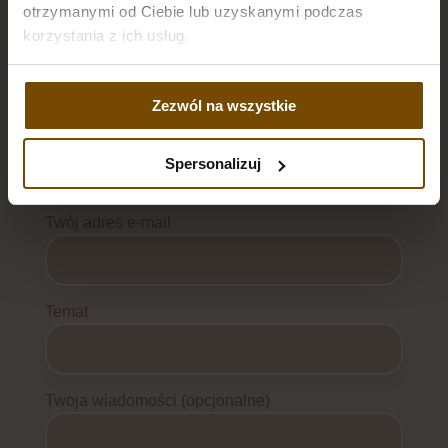
rezerwacji.
otrzymanymi od Ciebie lub uzyskanymi podczas
korzystania z ich usług.
REZERWUJ: 797 450 661
Zezwól na wszystkie
Twoje imię i nazwisko
Spersonalizuj
Twój adres e-mail
Temat
Twoja wiadomości (opcjonalne)